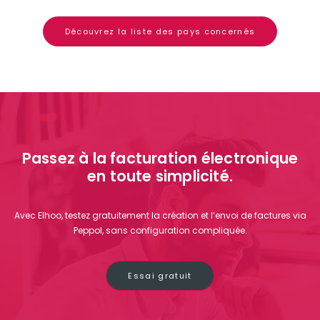
Découvrez la liste des pays concernés
Passez à la facturation électronique
en toute simplicité.
Avec Elhoo, testez gratuitement la création et l’envoi de factures via
Peppol, sans configuration compliquée.
Essai gratuit