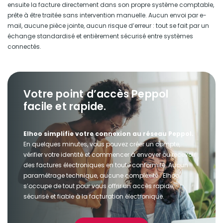
ensuite la facture directement dans son propre système comptable,
prête à être traitée sans intervention manuelle. Aucun envoi par e-
mail, aucune pièce jointe, aucun risque d’erreur : tout se fait par un
échange standardisé et entièrement sécurisé entre systèmes
connectés.
Votre point d’accès Peppol
facile et rapide.
Elhoo simplifie votre connexion au réseau Peppol.
En quelques minutes, vous pouvez créer un compte,
vérifier votre identité et commencer à envoyer ou recevoir
des factures électroniques en toute conformité. Aucun
paramétrage technique, aucune complexité : Elhoo
s’occupe de tout pour vous offrir un accès rapide,
sécurisé et fiable à la facturation électronique.