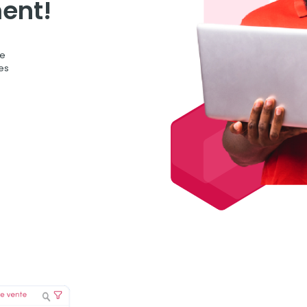
ent!
ne
les